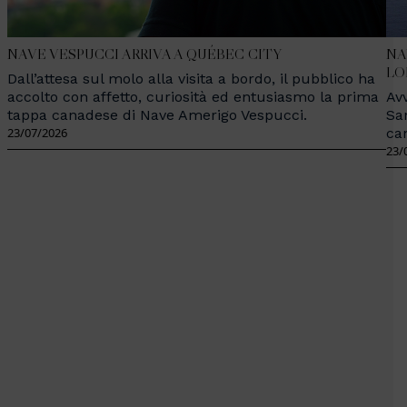
NAVE VESPUCCI ARRIVA A QUÉBEC CITY
NA
LO
Dall’attesa sul molo alla visita a bordo, il pubblico ha
accolto con affetto, curiosità ed entusiasmo la prima
Avv
tappa canadese di Nave Amerigo Vespucci.
Sa
23/07/2026
ca
23/