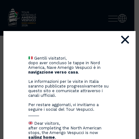
×
1.750 DRONI OMAGGIANO
Gentili visitatori,
L’AMERIGO VESPUCCI A
dopo aver concluso le tappe in Nord
America, Nave Amerigo Vespucci è in
GENOVA
navigazione verso casa
.
Le informazioni per le visite in Italia
saranno pubblicate progressivamente su
questo sito e comunicate attraverso i
canali ufficiali.
11/06/2025
Per restare aggiornati, vi invitiamo a
seguire i social del Tour Vespucci.
_____
Dear visitors,
after completing the North American
stops, the Amerigo Vespucci is now
sailing home
.