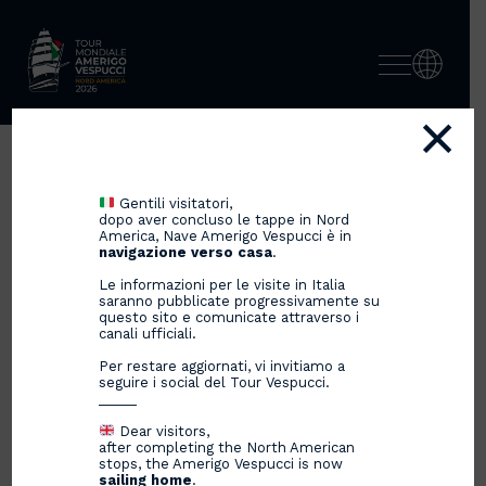
×
BENTORNATA A GENOVA,
Gentili visitatori,
NAVE AMERIGO VESPUCCI!
dopo aver concluso le tappe in Nord
America, Nave Amerigo Vespucci è in
navigazione verso casa
.
Le informazioni per le visite in Italia
saranno pubblicate progressivamente su
10/06/2025
questo sito e comunicate attraverso i
canali ufficiali.
Per restare aggiornati, vi invitiamo a
seguire i social del Tour Vespucci.
_____
Dear visitors,
after completing the North American
stops, the Amerigo Vespucci is now
sailing home
.