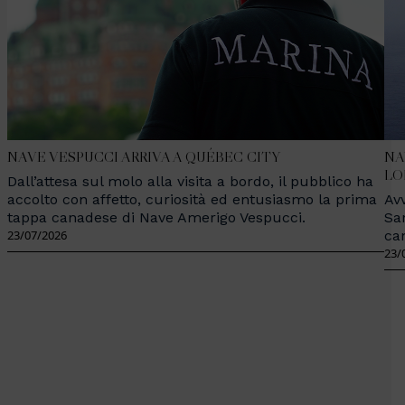
NAVE VESPUCCI ARRIVA A QUÉBEC CITY
NA
LO
Dall’attesa sul molo alla visita a bordo, il pubblico ha
accolto con affetto, curiosità ed entusiasmo la prima
Avv
tappa canadese di Nave Amerigo Vespucci.
Sa
23/07/2026
ca
23/