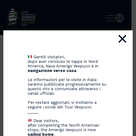
×
GRAN FINALE PER IL TOUR
Gentili visitatori,
MONDIALE AMERIGO
dopo aver concluso le tappe in Nord
America, Nave Amerigo Vespucci è in
VESPUCCI 23-25
navigazione verso casa
.
Le informazioni per le visite in Italia
saranno pubblicate progressivamente su
questo sito e comunicate attraverso i
canali ufficiali.
11/06/2025
Per restare aggiornati, vi invitiamo a
seguire i social del Tour Vespucci.
_____
Dear visitors,
after completing the North American
stops, the Amerigo Vespucci is now
sailing home
.