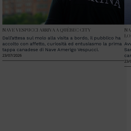
NAVE VESPUCCI ARRIVA A QUÉBEC CITY
NA
LO
Dall’attesa sul molo alla visita a bordo, il pubblico ha
accolto con affetto, curiosità ed entusiasmo la prima
Avv
tappa canadese di Nave Amerigo Vespucci.
Sa
23/07/2026
ca
23/