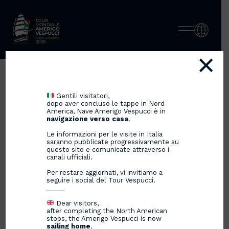
×
IL VILLAGGIO ITALIA A
Gentili visitatori,
DARWIN SI CHIUDE CON IL
dopo aver concluso le tappe in Nord
America, Nave Amerigo Vespucci è in
TUTTO ESAURITO
navigazione verso casa
.
Le informazioni per le visite in Italia
saranno pubblicate progressivamente su
questo sito e comunicate attraverso i
canali ufficiali.
07/10/2024
Per restare aggiornati, vi invitiamo a
seguire i social del Tour Vespucci.
_____
Dear visitors,
after completing the North American
stops, the Amerigo Vespucci is now
sailing home
.