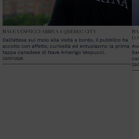
NAVE VESPUCCI ARRIVA A QUÉBEC CITY
NA
LO
Dall’attesa sul molo alla visita a bordo, il pubblico ha
accolto con affetto, curiosità ed entusiasmo la prima
Avv
tappa canadese di Nave Amerigo Vespucci.
Sa
23/07/2026
ca
23/