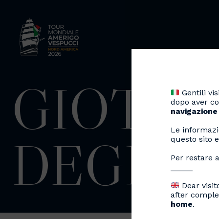
GIOTTO
Gentili visi
dopo aver co
navigazione
Le informazi
DEGLI 
questo sito e
Per restare a
_____
Dear visit
after comple
home
.