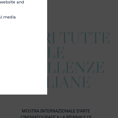
s website and
al media
SCOPRI TUTTE
LE
ECCELLENZE
ITALIANE
MOSTRA INTERNAZIONALE D’ARTE
CINEMATOGRAFICA LA BIENNALE DI