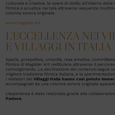
culturale e creativa, le opere di Giotto all’interno del
filmica e acustica narrata attraverso sequenze multi
colonna sonora originale.
www.magister.art
L'ECCELLENZA NEI VI
E VILLAGGI IN ITALIA
Spazio, prospettiva, umanità, resa emotiva, committenza
filmica di Magister Art restituisce attraverso il percors
coinvolgimento. La declinazione dei contenuti segue 
migliore tradizione filmica italiana, e la sperimentazione
I visitatori dei
Villaggi Italia hanno così potuto immerg
accompagnati da una colonna sonora originale apposi
L’esperienza è stata realizzata grazie alla collaborazion
Padova
.