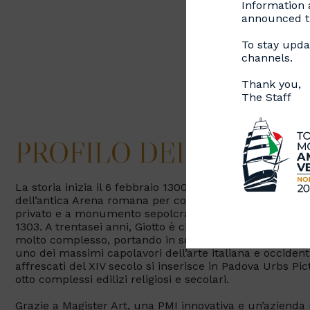
Information a
announced th
To stay updat
channels.
Thank you,
The Staff
PROFILO DELL'ECCE
La storia inizia il 6 febbraio 1300 quando Enrico Scrov
dell’antica Arena romana per costruire un palazzo sont
privato e a monumento sepolcrale. Si tratta di un piccol
1303. A trentasei anni, Giotto è chiamato a illustrar
molto complesso, portando in scena innovazioni rivolu
uno dei massimi capolavori dell’arte italiana e occident
affrescati del XIV secolo si inserisce in Padova Urbs P
otto complessi edilizi religiosi e secolari.
Grazie a Magister Art, una PMI innovativa e un’azienda n