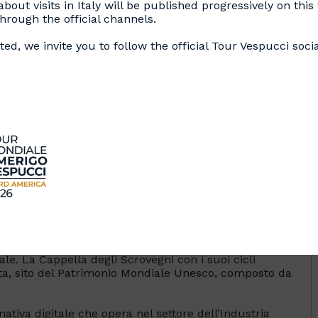
bout visits in Italy will be published progressively on thi
rough the official channels.
ed, we invite you to follow the official Tour Vespucci soci
LLENZA
egni, un ricco banchiere padovano, acquista l’area
uoso, collegato a una Cappella destinata a oratorio
o ambiente a navata unica, edificato tra il 1302 e il
e il monumento secondo un programma iconografico
zionarie che renderanno la
Cappella degli Scrovegni
ale. La Cappella degli Scrovegni con i suoi cicli
icta, sito del Patrimonio Mondiale Unesco, composto da
ativa digitale che opera nel settore dell’Industria