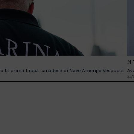
NA
iasmo la prima tappa canadese di Nave Amerigo Vespucci.
Av
23/