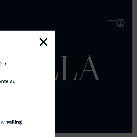
×
PPELLA
è in
ente su
NI
now
sailing