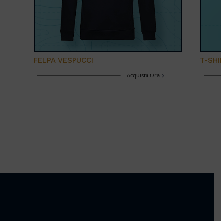
FELPA VESPUCCI
T-SH
Acquista Ora