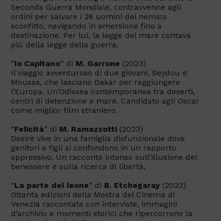
Seconda Guerra Mondiale, contravvenne agli
ordini per salvare i 26 uomini del nemico
sconfitto, navigando in emersione fino a
destinazione. Per lui, la legge del mare contava
più della legge della guerra.
“
Io Capitano
” di
M. Garrone
(2023)
Il viaggio avventuroso di due giovani, Seydou e
Moussa, che lasciano Dakar per raggiungere
l’Europa. Un’Odissea contemporanea tra deserti,
centri di detenzione e mare. Candidato agli Oscar
come miglior film straniero.
“
Felicità
” di
M. Ramazzotti
(2023)
Desirè vive in una famiglia disfunzionale dove
genitori e figli si confondono in un rapporto
oppressivo. Un racconto intenso sull’illusione del
benessere e sulla ricerca di libertà.
“
La parte del leone
” di
B. Etchegaray
(2023)
Ottanta edizioni della Mostra del Cinema di
Venezia raccontate con interviste, immagini
d’archivio e momenti storici che ripercorrono la