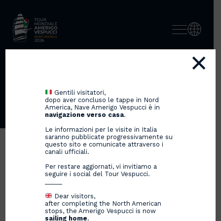
×
MOSTRA INTERNAZIONALE
D’ARTE CINEMATOGRAFICA
Gentili visitatori,
LA BIENNALE DI VENEZIA
dopo aver concluso le tappe in Nord
America, Nave Amerigo Vespucci è in
navigazione verso casa
.
Le informazioni per le visite in Italia
saranno pubblicate progressivamente su
questo sito e comunicate attraverso i
canali ufficiali.
Per restare aggiornati, vi invitiamo a
seguire i social del Tour Vespucci.
_____
Dear visitors,
after completing the North American
stops, the Amerigo Vespucci is now
sailing home
.