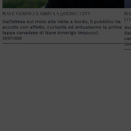
NAVE VESPUCCI ARRIVA A QUÉBEC CITY
NA
LO
Dall’attesa sul molo alla visita a bordo, il pubblico ha
accolto con affetto, curiosità ed entusiasmo la prima
Avv
tappa canadese di Nave Amerigo Vespucci.
Sa
23/07/2026
ca
23/