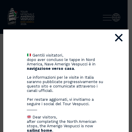
×
ヴェスプッチ号がシンガポー
Gentili visitatori,
ルに到着
dopo aver concluso le tappe in Nord
America, Nave Amerigo Vespucci è in
navigazione verso casa
.
Le informazioni per le visite in Italia
saranno pubblicate progressivamente su
23/10/2024
questo sito e comunicate attraverso i
canali ufficiali.
Per restare aggiornati, vi invitiamo a
seguire i social del Tour Vespucci.
_____
Dear visitors,
after completing the North American
stops, the Amerigo Vespucci is now
sailing home
.