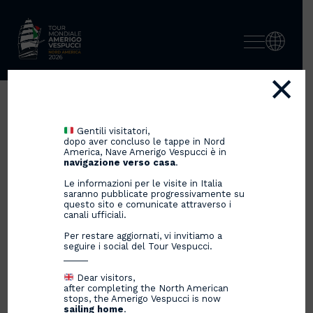
×
9月7日から10日までカルタヘ
Gentili visitatori,
ナ・デ・インディアスに寄
dopo aver concluso le tappe in Nord
America, Nave Amerigo Vespucci è in
港。
navigazione verso casa
.
Le informazioni per le visite in Italia
saranno pubblicate progressivamente su
questo sito e comunicate attraverso i
canali ufficiali.
07/09/2023
Per restare aggiornati, vi invitiamo a
seguire i social del Tour Vespucci.
_____
Dear visitors,
after completing the North American
stops, the Amerigo Vespucci is now
sailing home
.