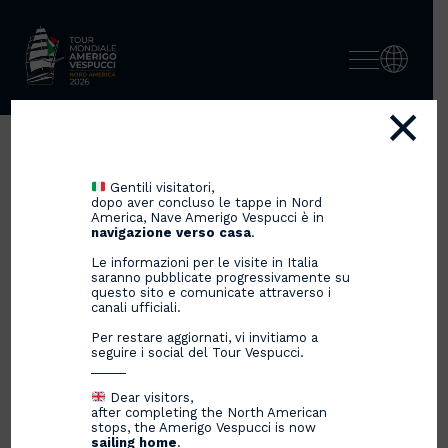
×
BUON COMPLEANNO NAVE
Gentili visitatori,
AMERIGO VESPUCCI
dopo aver concluso le tappe in Nord
America, Nave Amerigo Vespucci è in
navigazione verso casa
.
Le informazioni per le visite in Italia
saranno pubblicate progressivamente su
22/02/2025
questo sito e comunicate attraverso i
canali ufficiali.
Per restare aggiornati, vi invitiamo a
seguire i social del Tour Vespucci.
_____
Dear visitors,
after completing the North American
stops, the Amerigo Vespucci is now
sailing home
.