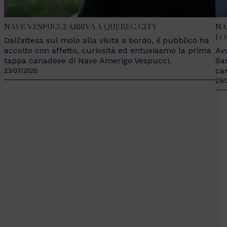
NAVE VESPUCCI ARRIVA A QUÉBEC CITY
NA
LO
Dall’attesa sul molo alla visita a bordo, il pubblico ha
accolto con affetto, curiosità ed entusiasmo la prima
Avv
tappa canadese di Nave Amerigo Vespucci.
Sa
23/07/2026
ca
23/